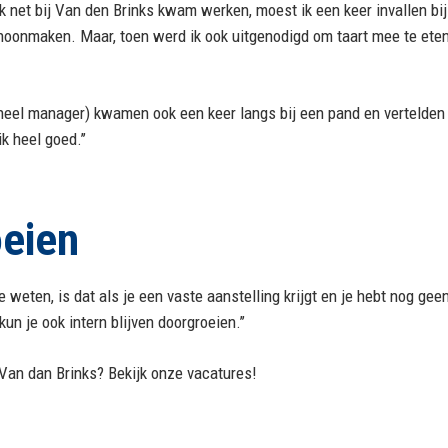
 ik net bij Van den Brinks kwam werken, moest ik een keer invallen bi
hoonmaken. Maar, toen werd ik ook uitgenodigd om taart mee te eten. 
tioneel manager) kwamen ook een keer langs bij een pand en vertelde
k heel goed.’’
oeien
te weten, is dat als je een vaste aanstelling krijgt en je hebt nog g
un je ook intern blijven doorgroeien.’’
 Van dan Brinks? Bekijk onze vacatures!