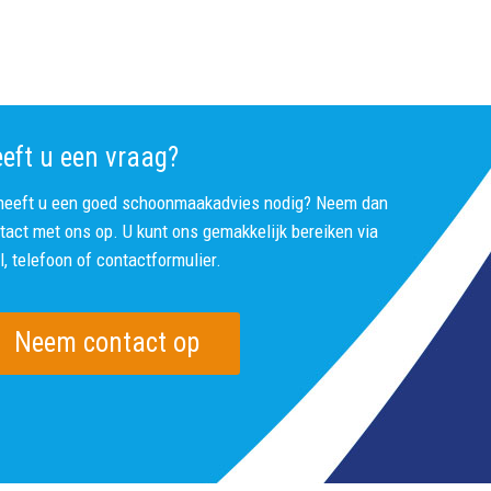
eft u een vraag?
heeft u een goed schoonmaakadvies nodig? Neem dan
tact met ons op. U kunt ons gemakkelijk bereiken via
l, telefoon of contactformulier.
Neem contact op