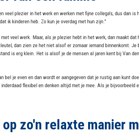
en veel plezier in het werk en werken met fijne collega’s, dus dan is
at ik kinderen heb. Zo kun je overdag met hun zijn.’’
d met veel werk. Maar, als je plezier hebt in het werk, dan maakt dat h
 sleutel, dan zien ze het niet alsof er zomaar iemand binnenkomt. Je
 afstand is erg klein. Het is alsof je de mensen al jaren kent bij Va
, dan bel je even en dan wordt er aangegeven dat je rustig aan kunt do
n inderdaad flexibel en denken altijd met je mee. Als je bijvoorbeeld 
er op zo'n relaxte manier