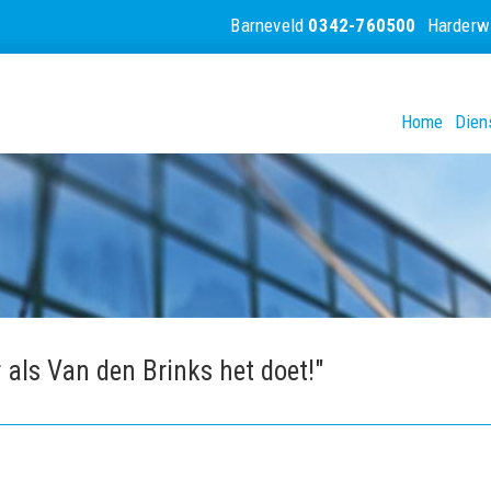
Barneveld
0342-760500
Harderw
Home
Dien
 als Van den Brinks het doet!"